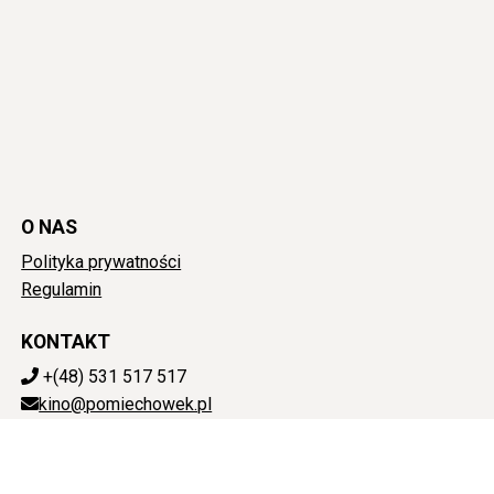
O NAS
Polityka prywatności
Regulamin
KONTAKT
+(48) 531 517 517
kino@pomiechowek.pl
POBIERZ SWOJE BILETY
Mapa strony